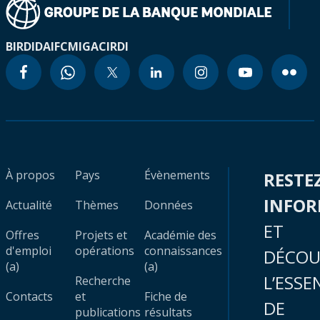
BIRD
IDA
IFC
MIGA
CIRDI
À propos
Pays
Évènements
RESTE
INFO
Actualité
Thèmes
Données
ET
Offres
Projets et
Académie des
d'emploi
opérations
connaissances
DÉCOU
(a)
(a)
L’ESSE
Recherche
Contacts
et
Fiche de
DE
publications
résultats