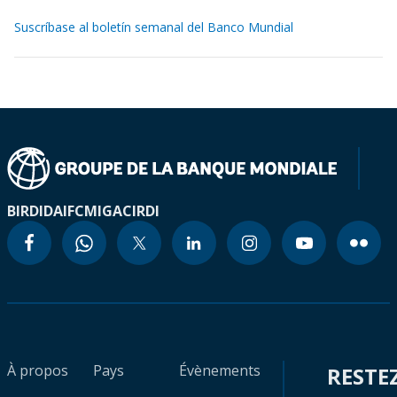
Suscríbase al boletín semanal del Banco Mundial
BIRD
IDA
IFC
MIGA
CIRDI
À propos
Pays
Évènements
RESTE