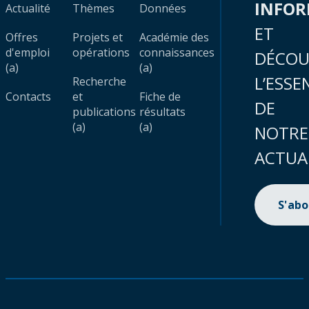
INFO
Actualité
Thèmes
Données
ET
Offres
Projets et
Académie des
d'emploi
opérations
connaissances
DÉCOU
(a)
(a)
L’ESSE
Recherche
Contacts
et
Fiche de
DE
publications
résultats
(a)
(a)
NOTRE
ACTUA
S'ab