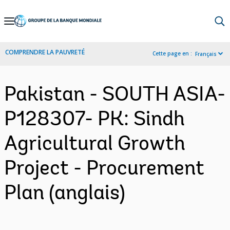
Skip
to
Main
COMPRENDRE LA PAUVRETÉ
Cette page en :
Français
Navigation
Pakistan - SOUTH ASIA-
P128307- PK: Sindh
Agricultural Growth
Project - Procurement
Plan (anglais)