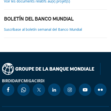
Voir les documents relatifs au(x) projet(s)
BOLETÍN DEL BANCO MUNDIAL
Suscríbase al boletín semanal del Banco Mundial
BIRD
IDA
IFC
MIGA
CIRDI