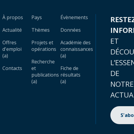
À propos
Pays
Évènements
RESTE
INFO
Actualité
Thèmes
Données
ET
Offres
Projets et
Académie des
d'emploi
opérations
connaissances
DÉCOU
(a)
(a)
L’ESSE
Recherche
Contacts
et
Fiche de
DE
publications
résultats
(a)
(a)
NOTRE
ACTUA
S'ab