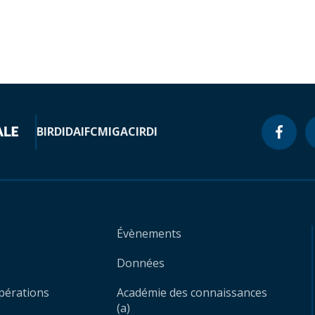
BIRD
IDA
IFC
MIGA
CIRDI
Évènements
Données
opérations
Académie des connaissances
(a)