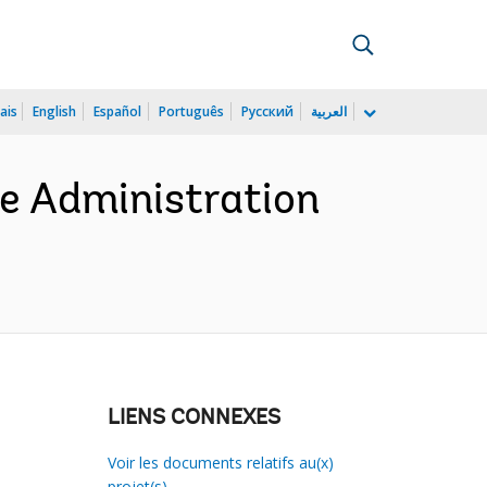
ais
English
Español
Português
Русский
العربية
e Administration
LIENS CONNEXES
Voir les documents relatifs au(x)
projet(s)