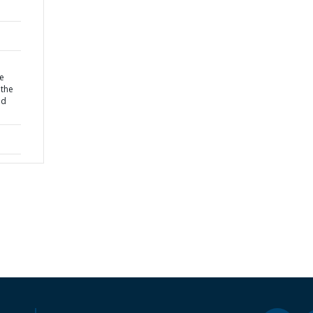
ve
 the
ld