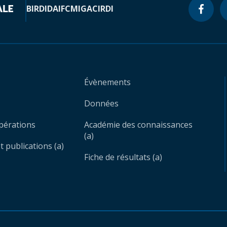
BIRD
IDA
IFC
MIGA
CIRDI
Évènements
Données
opérations
Académie des connaissances
(a)
 publications (a)
Fiche de résultats (a)