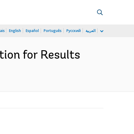
ais
English
Español
Português
Русский
العربية
ion for Results