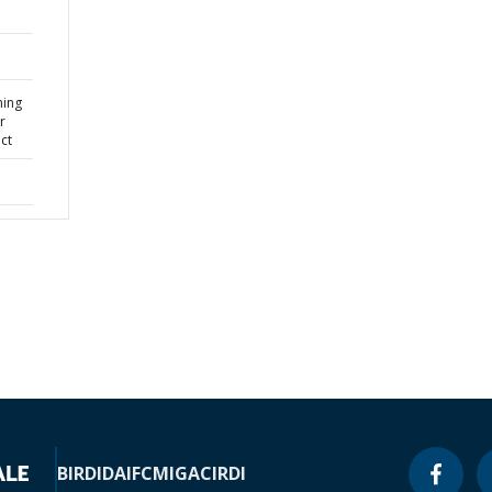
ming
r
ct
BIRD
IDA
IFC
MIGA
CIRDI