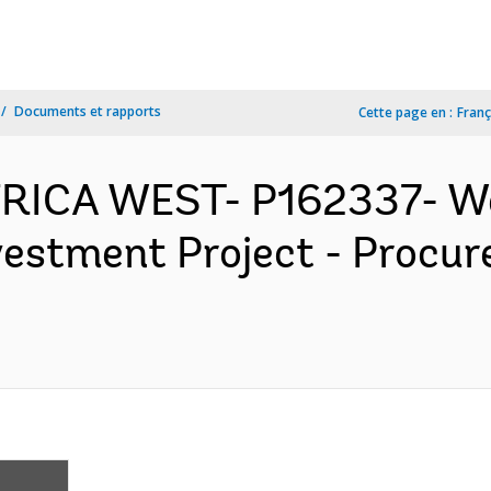
Documents et rapports
Cette page en :
Franç
FRICA WEST- P162337- We
nvestment Project - Procu