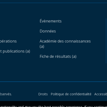
Évènements
Données
opérations
Académie des connaissances
(a)
 publications (a)
Fiche de résultats (a)
éservés.
Droits
Politique de confidentialité
Accessib
unctionality and give you the best possible experience. If you continu