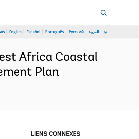
ais
English
Español
Português
Русский
العربية
st Africa Coastal
rement Plan
LIENS CONNEXES