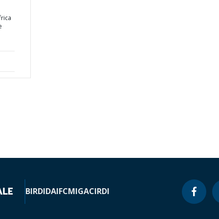
rica
e
BIRD
IDA
IFC
MIGA
CIRDI