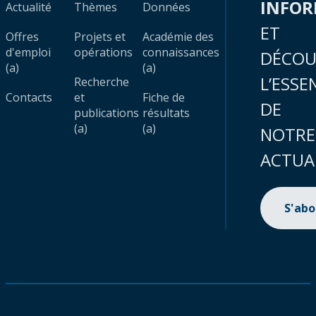
INFO
Actualité
Thèmes
Données
ET
Offres
Projets et
Académie des
d'emploi
opérations
connaissances
DÉCOU
(a)
(a)
L’ESSE
Recherche
Contacts
et
Fiche de
DE
publications
résultats
(a)
(a)
NOTRE
ACTUA
S'ab