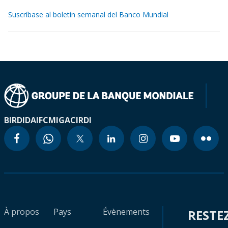
Suscríbase al boletín semanal del Banco Mundial
BIRD
IDA
IFC
MIGA
CIRDI
À propos
Pays
Évènements
RESTE