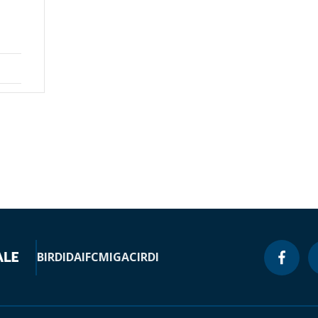
BIRD
IDA
IFC
MIGA
CIRDI