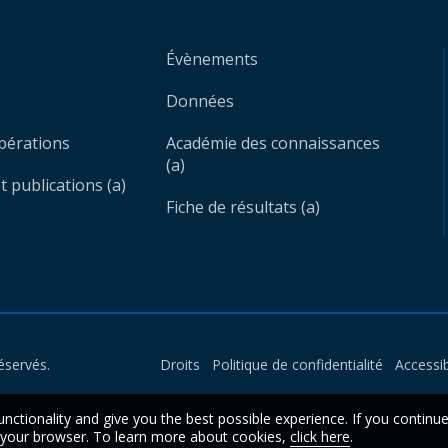
Évènements
Données
opérations
Académie des connaissances
(a)
 publications (a)
Fiche de résultats (a)
éservés.
Droits
Politique de confidentialité
Accessib
unctionality and give you the best possible experience. If you continu
n your browser. To learn more about cookies,
click here
.