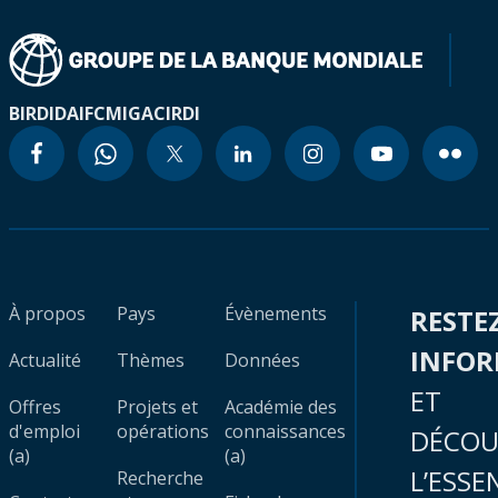
BIRD
IDA
IFC
MIGA
CIRDI
À propos
Pays
Évènements
RESTE
INFO
Actualité
Thèmes
Données
ET
Offres
Projets et
Académie des
d'emploi
opérations
connaissances
DÉCOU
(a)
(a)
L’ESSE
Recherche