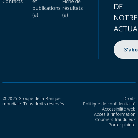
Contacts
et
Fiche de
DE
publications
résultats
(a)
(a)
NOTRE
ACTUA
S'ab
© 2025 Groupe de la Banque
Droits
mondiale. Tous droits réservés.
Politique de confidentialité
Accessibilité web
Accès à l’information
Courriers frauduleux
Porter plainte