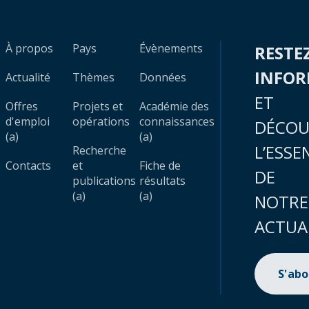
À propos
Pays
Évènements
RESTE
INFO
Actualité
Thèmes
Données
ET
Offres
Projets et
Académie des
d'emploi
opérations
connaissances
DÉCOU
(a)
(a)
L’ESSE
Recherche
Contacts
et
Fiche de
DE
publications
résultats
(a)
(a)
NOTRE
ACTUA
S'ab