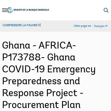
Skip
to
Main
COMPRENDRE LA PAUVRETÉ
Cette page en :
Français
Navigation
Ghana - AFRICA-
P173788- Ghana
COVID-19 Emergency
Preparedness and
Response Project -
Procurement Plan