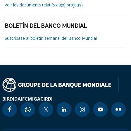
Voir les documents relatifs au(x) projet(s)
BOLETÍN DEL BANCO MUNDIAL
Suscríbase al boletín semanal del Banco Mundial
BIRD
IDA
IFC
MIGA
CIRDI