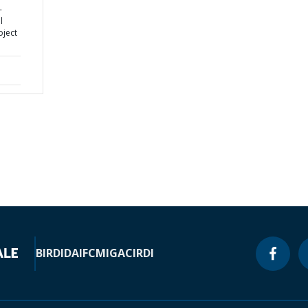
-
l
oject
BIRD
IDA
IFC
MIGA
CIRDI