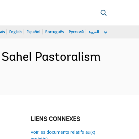
ais
English
Español
Português
Русский
العربية
 Sahel Pastoralism
LIENS CONNEXES
Voir les documents relatifs au(x)
projet(s)