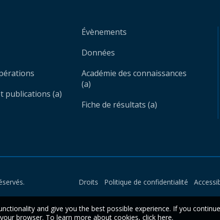
Évènements
Données
opérations
Académie des connaissances
(a)
 publications (a)
Fiche de résultats (a)
éservés.
Droits
Politique de confidentialité
Accessib
unctionality and give you the best possible experience. If you continu
n your browser. To learn more about cookies,
click here
.