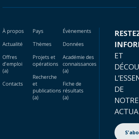
À propos
Pays
Évènements
RESTE
INFO
Actualité
Thèmes
Données
ET
Offres
Projets et
Académie des
d'emploi
opérations
connaissances
DÉCOU
(a)
(a)
L’ESSE
Recherche
Contacts
et
Fiche de
DE
publications
résultats
(a)
(a)
NOTRE
ACTUA
S'ab