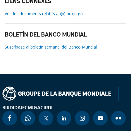
LIENS CONNEXES
Voir les documents relatifs au(x) projet(s)
BOLETÍN DEL BANCO MUNDIAL
Suscríbase al boletín semanal del Banco Mundial
BIRD
IDA
IFC
MIGA
CIRDI