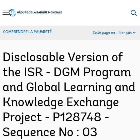
Skip
to
Main
COMPRENDRE LA PAUVRETÉ
Cette page en :
Français
Navigation
Disclosable Version of
the ISR - DGM Program
and Global Learning and
Knowledge Exchange
Project - P128748 -
Sequence No : 03