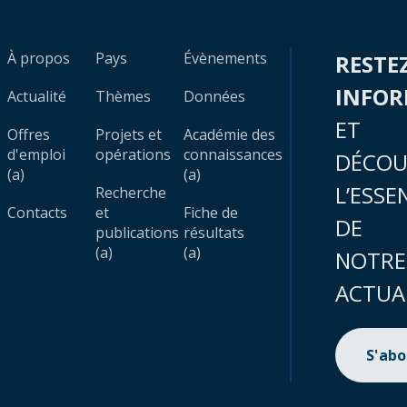
À propos
Pays
Évènements
RESTE
INFO
Actualité
Thèmes
Données
ET
Offres
Projets et
Académie des
d'emploi
opérations
connaissances
DÉCOU
(a)
(a)
L’ESSE
Recherche
Contacts
et
Fiche de
DE
publications
résultats
(a)
(a)
NOTRE
ACTUA
S'ab