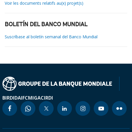
Voir les documents relatifs au(x) projet(s)
BOLETÍN DEL BANCO MUNDIAL
Suscríbase al boletín semanal del Banco Mundial
BIRD
IDA
IFC
MIGA
CIRDI