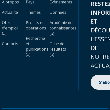
À propos
Pays
Évènements
RESTE
INFO
Actualité
Thèmes
Données
ET
Offres
Projets et
Académie des
d'emploi
opérations
connaissances
DÉCOU
(a)
(a)
L’ESSE
Recherche
Contacts
et
Fiche de
DE
publications
résultats
(a)
(a)
NOTRE
ACTUA
S'ab