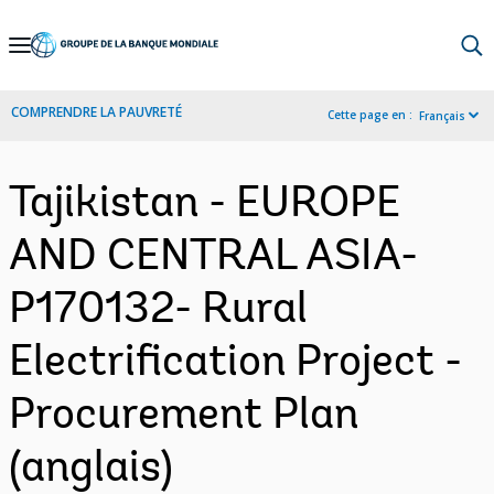
Skip
to
Main
COMPRENDRE LA PAUVRETÉ
Cette page en :
Français
Navigation
Tajikistan - EUROPE
AND CENTRAL ASIA-
P170132- Rural
Electrification Project -
Procurement Plan
(anglais)