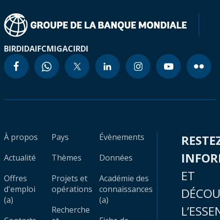
BIRD
IDA
IFC
MIGA
CIRDI
À propos
Pays
Évènements
RESTE
INFO
Actualité
Thèmes
Données
ET
Offres
Projets et
Académie des
d'emploi
opérations
connaissances
DÉCOU
(a)
(a)
L’ESSE
Recherche