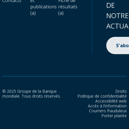
Contacts
et
Fiche de
DE
publications
résultats
(a)
(a)
NOTRE
ACTUA
S'ab
© 2025 Groupe de la Banque
Droits
mondiale. Tous droits réservés.
Politique de confidentialité
Accessibilité web
Accès à l’information
Courriers frauduleux
Porter plainte