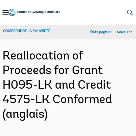
Skip
to
Main
COMPRENDRE LA PAUVRETÉ
Cette page en :
Français
Navigation
Reallocation of
Proceeds for Grant
H095-LK and Credit
4575-LK Conformed
(anglais)