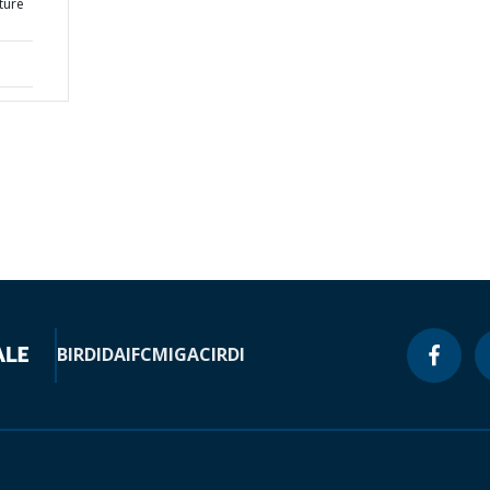
lture
BIRD
IDA
IFC
MIGA
CIRDI