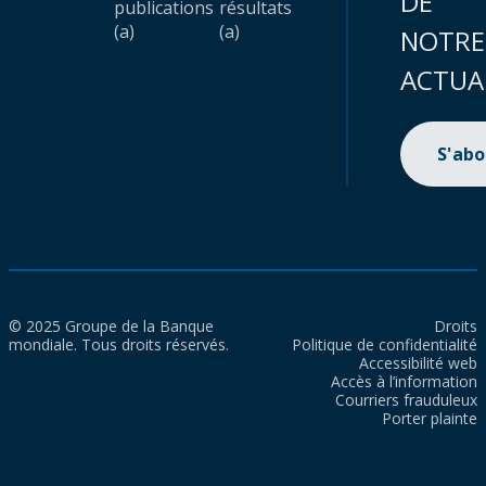
DE
publications
résultats
(a)
(a)
NOTRE
ACTUA
S'ab
© 2025 Groupe de la Banque
Droits
mondiale. Tous droits réservés.
Politique de confidentialité
Accessibilité web
Accès à l’information
Courriers frauduleux
Porter plainte