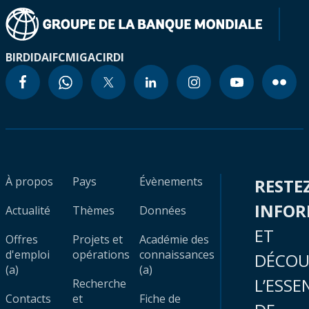
BIRD
IDA
IFC
MIGA
CIRDI
À propos
Pays
Évènements
RESTE
INFO
Actualité
Thèmes
Données
ET
Offres
Projets et
Académie des
d'emploi
opérations
connaissances
DÉCOU
(a)
(a)
L’ESSE
Recherche
Contacts
et
Fiche de