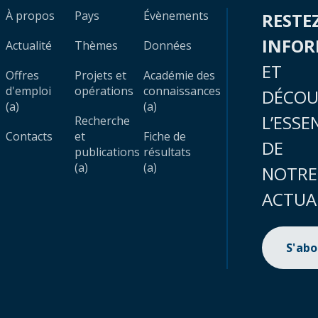
À propos
Pays
Évènements
RESTE
INFO
Actualité
Thèmes
Données
ET
Offres
Projets et
Académie des
d'emploi
opérations
connaissances
DÉCOU
(a)
(a)
L’ESSE
Recherche
Contacts
et
Fiche de
DE
publications
résultats
(a)
(a)
NOTRE
ACTUA
S'ab