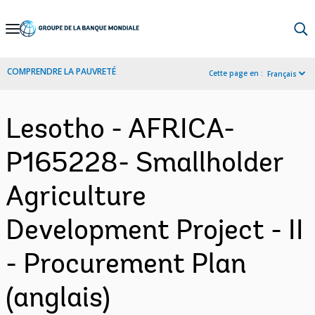
Skip
to
Main
COMPRENDRE LA PAUVRETÉ
Cette page en :
Français
Navigation
Lesotho - AFRICA-
P165228- Smallholder
Agriculture
Development Project - II
- Procurement Plan
(anglais)