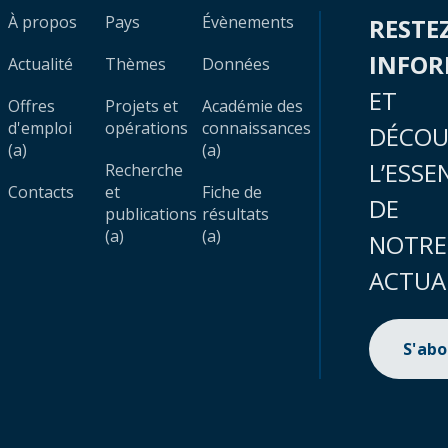
À propos
Pays
Évènements
RESTE
INFO
Actualité
Thèmes
Données
ET
Offres
Projets et
Académie des
d'emploi
opérations
connaissances
DÉCOU
(a)
(a)
L’ESSE
Recherche
Contacts
et
Fiche de
DE
publications
résultats
(a)
(a)
NOTRE
ACTUA
S'ab