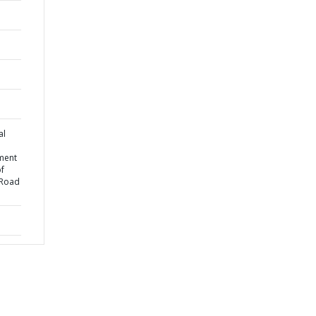
al
ment
of
 Road