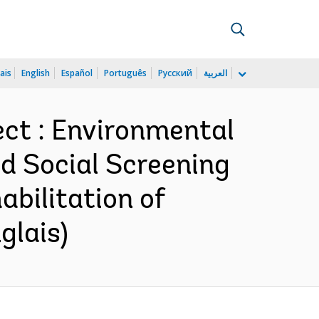
ais
English
Español
Português
Русский
العربية
ct : Environmental
nd Social Screening
bilitation of
glais)