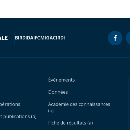
BIRD
IDA
IFC
MIGA
CIRDI
Évènements
Données
opérations
Académie des connaissances
(a)
 publications (a)
Fiche de résultats (a)