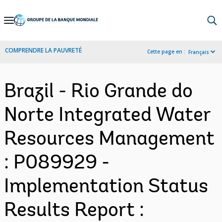
Skip
to
Main
COMPRENDRE LA PAUVRETÉ
Cette page en :
Français
Navigation
Brazil - Rio Grande do
Norte Integrated Water
Resources Management
: P089929 -
Implementation Status
Results Report :