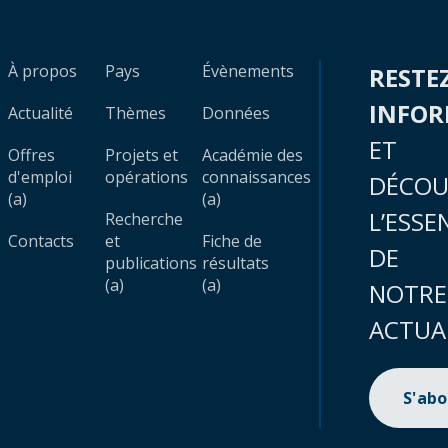
À propos
Pays
Évènements
RESTE
INFO
Actualité
Thèmes
Données
ET
Offres
Projets et
Académie des
d'emploi
opérations
connaissances
DÉCOU
(a)
(a)
L’ESSE
Recherche
Contacts
et
Fiche de
DE
publications
résultats
(a)
(a)
NOTRE
ACTUA
S'ab