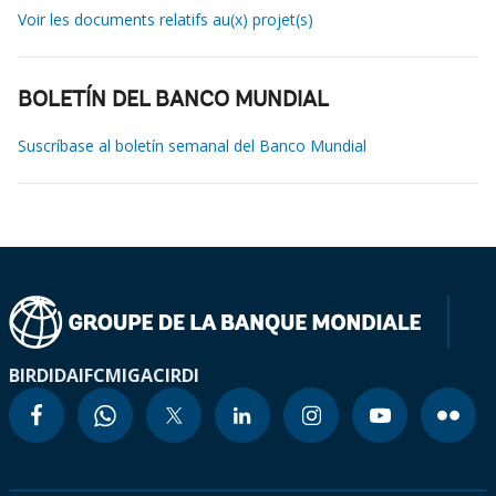
Voir les documents relatifs au(x) projet(s)
BOLETÍN DEL BANCO MUNDIAL
Suscríbase al boletín semanal del Banco Mundial
BIRD
IDA
IFC
MIGA
CIRDI