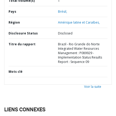
Total Volume(s)
1
Pays
Brésil,
Région
Amérique latine et Caraïbes,
Disclosure Status
Disclosed
Titre du rapport
Brazil - Rio Grande do Norte
Integrated Water Resources
Management : P089929 -
Implementation Status Results
Report : Sequence 09
Mots clé
Voir la suite
LIENS CONNEXES