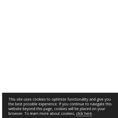
This site uses cookies to optimize functionality and give you
the best possible experience. If you continue to navigate this
website beyond this page, cookies will be placed on your
browser. To learn more about cookies,
click here
.