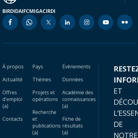
BIRD
IDA
IFC
MIGA
CIRDI
À propos
Pays
Évènements
RESTE
INFO
Actualité
Thèmes
Données
ET
Offres
Projets et
Académie des
d'emploi
opérations
connaissances
DÉCOU
(a)
(a)
L’ESSE
Recherche
Contacts
et
Fiche de
DE
publications
résultats
(a)
(a)
NOTRE