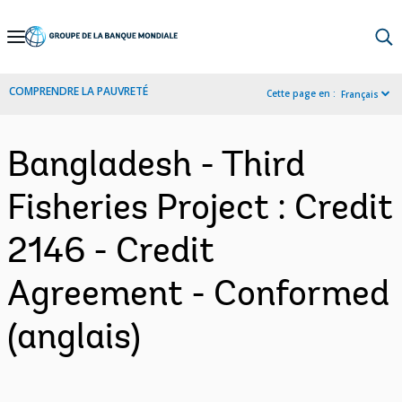
Skip
to
Main
COMPRENDRE LA PAUVRETÉ
Cette page en :
Français
Navigation
Bangladesh - Third
Fisheries Project : Credit
2146 - Credit
Agreement - Conformed
(anglais)