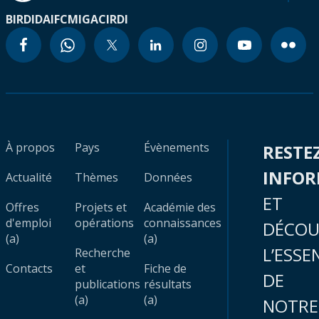
BIRD
IDA
IFC
MIGA
CIRDI
À propos
Pays
Évènements
RESTE
INFO
Actualité
Thèmes
Données
ET
Offres
Projets et
Académie des
d'emploi
opérations
connaissances
DÉCOU
(a)
(a)
L’ESSE
Recherche
Contacts
et
Fiche de
DE
publications
résultats
(a)
(a)
NOTRE