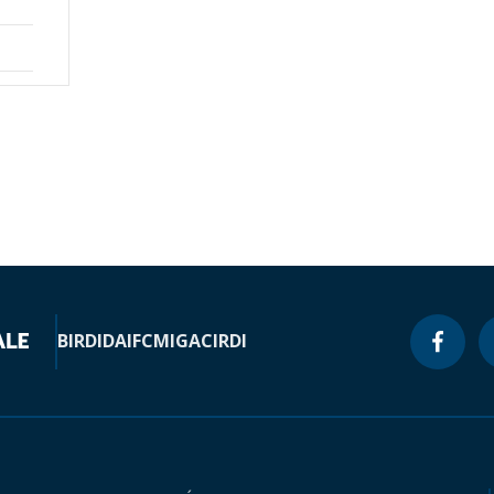
BIRD
IDA
IFC
MIGA
CIRDI