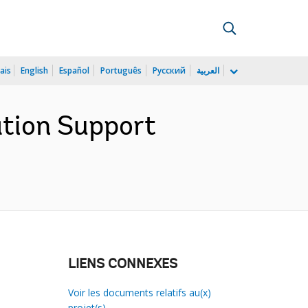
ais
English
Español
Português
Русский
العربية
ation Support
LIENS CONNEXES
Voir les documents relatifs au(x)
projet(s)