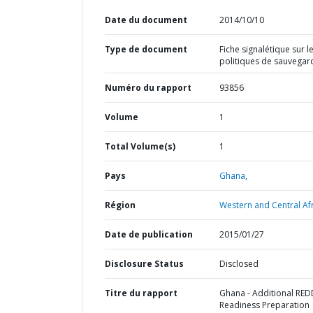
Date du document
2014/10/10
Type de document
Fiche signalétique sur l
politiques de sauvegar
Numéro du rapport
93856
Volume
1
Total Volume(s)
1
Pays
Ghana,
Région
Western and Central Afr
Date de publication
2015/01/27
Disclosure Status
Disclosed
Titre du rapport
Ghana - Additional RE
Readiness Preparation