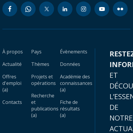
À propos
Pays
Évènements
RESTE
INFO
Actualité
Thèmes
Données
ET
Offres
Projets et
Académie des
d'emploi
opérations
connaissances
DÉCOU
(a)
(a)
L’ESSE
Recherche
Contacts
et
Fiche de
DE
publications
résultats
(a)
(a)
NOTRE
ACTUA