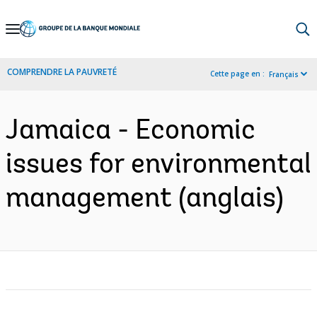
Skip
to
Main
COMPRENDRE LA PAUVRETÉ
Cette page en :
Français
Navigation
Jamaica - Economic
issues for environmental
management (anglais)