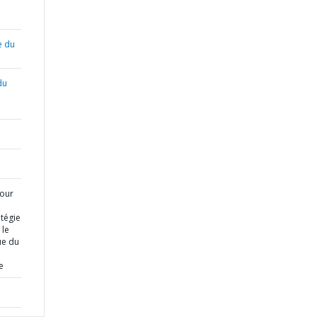
e du
du
pour
tégie
 le
ue du
e