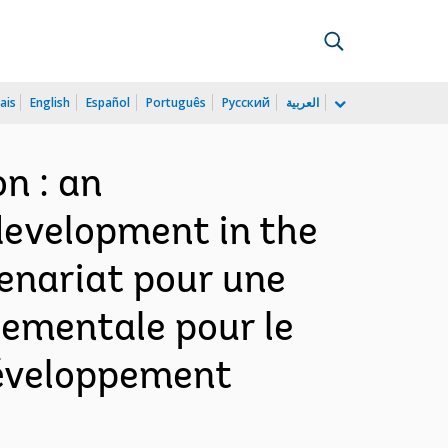
ais
English
Español
Português
Русский
العربية
n : an
development in the
tenariat pour une
nementale pour le
développement