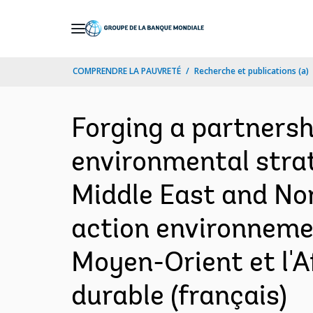
Skip
to
Main
COMPRENDRE LA PAUVRETÉ
Recherche et publications (a)
Navigation
Forging a partnersh
environmental stra
Middle East and Nor
action environnemen
Moyen-Orient et l'A
durable (français)