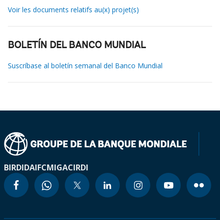
Voir les documents relatifs au(x) projet(s)
BOLETÍN DEL BANCO MUNDIAL
Suscríbase al boletín semanal del Banco Mundial
BIRD
IDA
IFC
MIGA
CIRDI