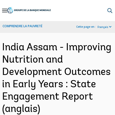
Skip
to
Main
COMPRENDRE LA PAUVRETÉ
Cette page en :
Français
Navigation
India Assam - Improving
Nutrition and
Development Outcomes
in Early Years : State
Engagement Report
(anglais)