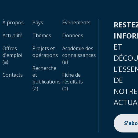
À propos
Pays
Évènements
RESTE
INFO
Actualité
Thèmes
Données
ET
Offres
Projets et
Académie des
d'emploi
opérations
connaissances
DÉCOU
(a)
(a)
L’ESSE
Recherche
Contacts
et
Fiche de
DE
publications
résultats
(a)
(a)
NOTRE
ACTUA
S'ab