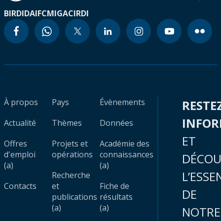
BIRD
IDA
IFC
MIGA
CIRDI
À propos
Pays
Évènements
RESTE
INFO
Actualité
Thèmes
Données
ET
Offres
Projets et
Académie des
d'emploi
opérations
connaissances
DÉCOU
(a)
(a)
L’ESSE
Recherche
Contacts
et
Fiche de
DE
publications
résultats
(a)
(a)
NOTRE