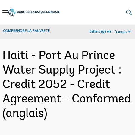
Skip
to
Main
COMPRENDRE LA PAUVRETÉ
Cette page en :
Français
Navigation
Haiti - Port Au Prince
Water Supply Project :
Credit 2052 - Credit
Agreement - Conformed
(anglais)