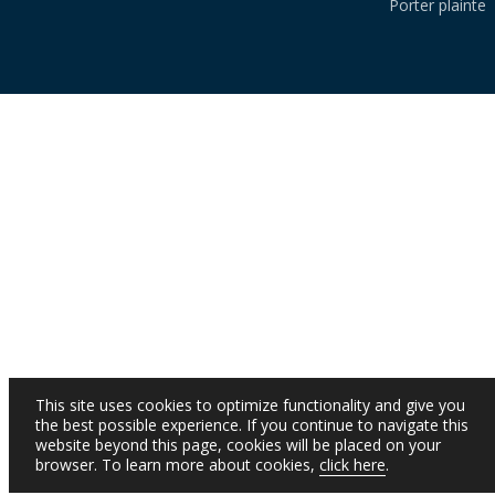
Porter plainte
This site uses cookies to optimize functionality and give you
the best possible experience. If you continue to navigate this
website beyond this page, cookies will be placed on your
browser. To learn more about cookies,
click here
.