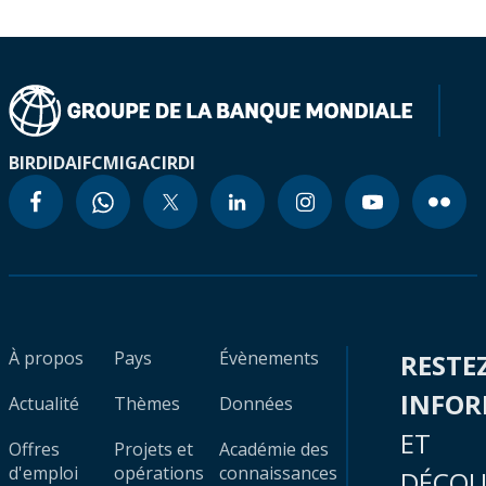
BIRD
IDA
IFC
MIGA
CIRDI
À propos
Pays
Évènements
RESTE
INFO
Actualité
Thèmes
Données
ET
Offres
Projets et
Académie des
d'emploi
opérations
connaissances
DÉCOU