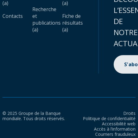
(a)
(a)
L’ESSE
Recherche
Contacts
et
Fiche de
DE
publications
résultats
(a)
(a)
NOTRE
ACTUA
S'ab
© 2025 Groupe de la Banque
Droits
mondiale. Tous droits réservés.
Politique de confidentialité
Accessibilité web
Accès à l’information
Courriers frauduleux