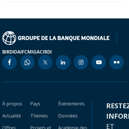
BIRD
IDA
IFC
MIGA
CIRDI
À propos
Pays
Évènements
RESTE
INFO
Actualité
Thèmes
Données
ET
Offres
Projets et
Académie des