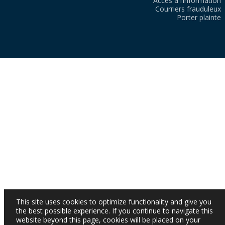
Accès à l’information
Courriers frauduleux
Porter plainte
This site uses cookies to optimize functionality and give you
the best possible experience. If you continue to navigate this
website beyond this page, cookies will be placed on your