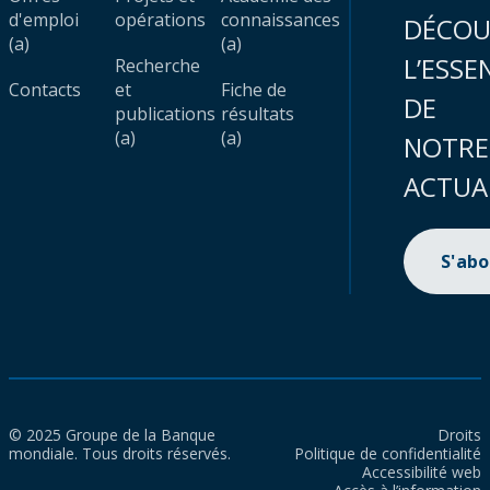
d'emploi
opérations
connaissances
DÉCOU
(a)
(a)
L’ESSE
Recherche
Contacts
et
Fiche de
DE
publications
résultats
(a)
(a)
NOTRE
ACTUA
S'ab
© 2025 Groupe de la Banque
Droits
mondiale. Tous droits réservés.
Politique de confidentialité
Accessibilité web