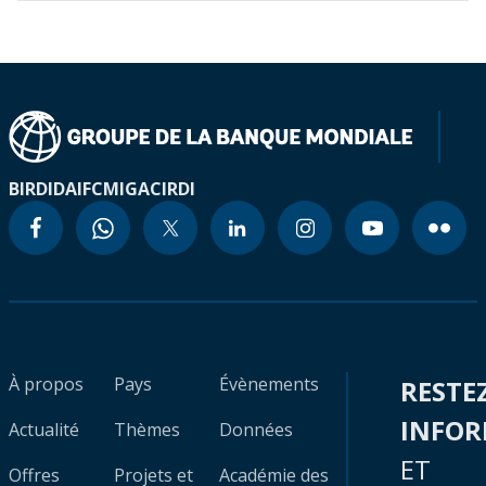
BIRD
IDA
IFC
MIGA
CIRDI
À propos
Pays
Évènements
RESTE
INFO
Actualité
Thèmes
Données
ET
Offres
Projets et
Académie des