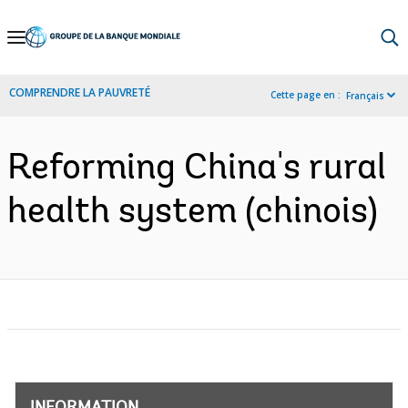
Skip
to
Main
COMPRENDRE LA PAUVRETÉ
Cette page en :
Français
Navigation
Reforming China's rural
health system (chinois)