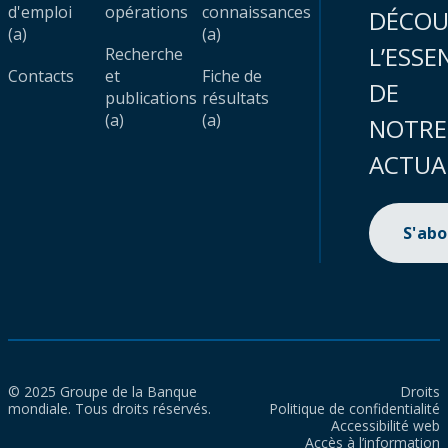
d'emploi
opérations
connaissances
DÉCOU
(a)
(a)
L’ESSE
Recherche
Contacts
et
Fiche de
DE
publications
résultats
(a)
(a)
NOTRE
ACTUA
S'ab
© 2025 Groupe de la Banque
Droits
mondiale. Tous droits réservés.
Politique de confidentialité
Accessibilité web
Accès à l’information