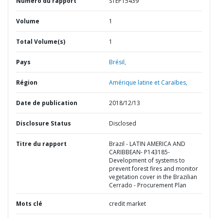
Numéro du rapport
STEP15439
Volume
1
Total Volume(s)
1
Pays
Brésil,
Région
Amérique latine et Caraïbes,
Date de publication
2018/12/13
Disclosure Status
Disclosed
Titre du rapport
Brazil - LATIN AMERICA AND
CARIBBEAN- P143185-
Development of systems to
prevent forest fires and monitor
vegetation cover in the Brazilian
Cerrado - Procurement Plan
Mots clé
credit market