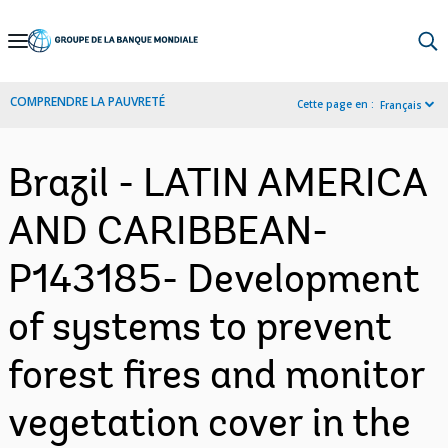
Skip
to
Main
COMPRENDRE LA PAUVRETÉ
Cette page en :
Français
Navigation
Brazil - LATIN AMERICA
AND CARIBBEAN-
P143185- Development
of systems to prevent
forest fires and monitor
vegetation cover in the