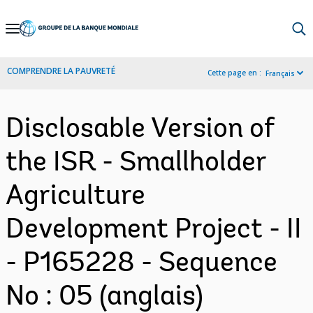
Skip
to
Main
COMPRENDRE LA PAUVRETÉ
Cette page en :
Français
Navigation
Disclosable Version of
the ISR - Smallholder
Agriculture
Development Project - II
- P165228 - Sequence
No : 05 (anglais)