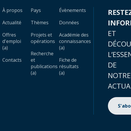
À propos
Pays
Évènements
RESTE
INFO
Actualité
Thèmes
Données
ET
Offres
Projets et
Académie des
d'emploi
opérations
connaissances
DÉCOU
(a)
(a)
L’ESSE
Recherche
Contacts
et
Fiche de
DE
publications
résultats
(a)
(a)
NOTRE
ACTUA
S'ab