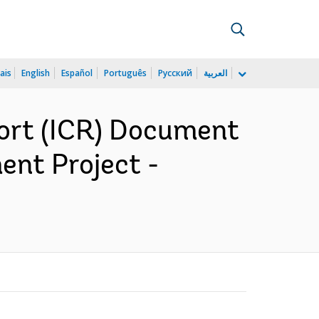
ais
English
Español
Português
Русский
العربية
ort (ICR) Document
ent Project -