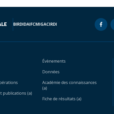
BIRD
IDA
IFC
MIGA
CIRDI
Évènements
Données
opérations
Académie des connaissances
(a)
 publications (a)
Fiche de résultats (a)