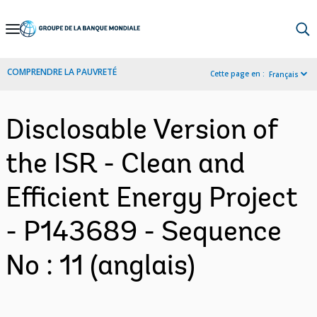
Skip
to
Main
COMPRENDRE LA PAUVRETÉ
Cette page en :
Français
Navigation
Disclosable Version of
the ISR - Clean and
Efficient Energy Project
- P143689 - Sequence
No : 11 (anglais)