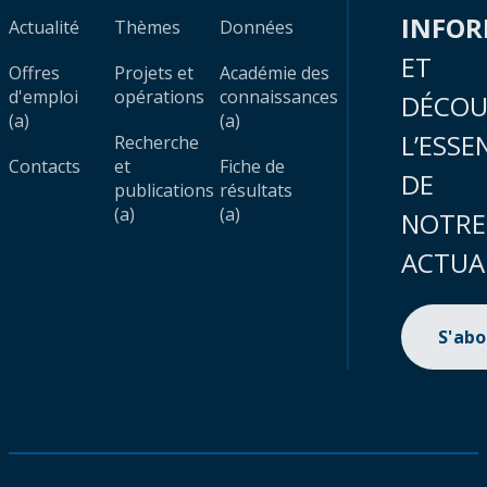
INFO
Actualité
Thèmes
Données
ET
Offres
Projets et
Académie des
d'emploi
opérations
connaissances
DÉCOU
(a)
(a)
L’ESSE
Recherche
Contacts
et
Fiche de
DE
publications
résultats
(a)
(a)
NOTRE
ACTUA
S'ab