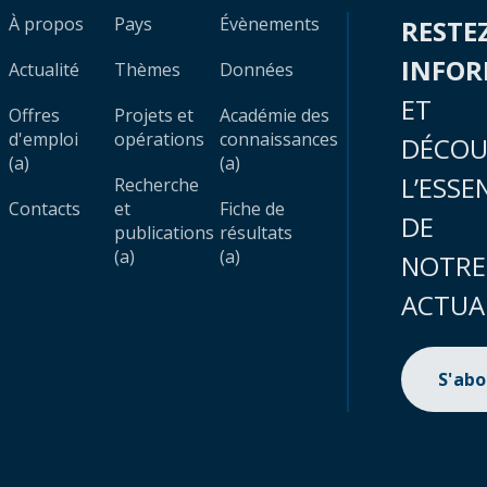
À propos
Pays
Évènements
RESTE
INFO
Actualité
Thèmes
Données
ET
Offres
Projets et
Académie des
d'emploi
opérations
connaissances
DÉCOU
(a)
(a)
L’ESSE
Recherche
Contacts
et
Fiche de
DE
publications
résultats
(a)
(a)
NOTRE
ACTUA
S'ab