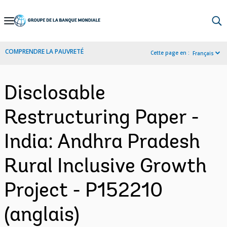
Skip
to
Main
COMPRENDRE LA PAUVRETÉ
Cette page en :
Français
Navigation
Disclosable
Restructuring Paper -
India: Andhra Pradesh
Rural Inclusive Growth
Project - P152210
(anglais)