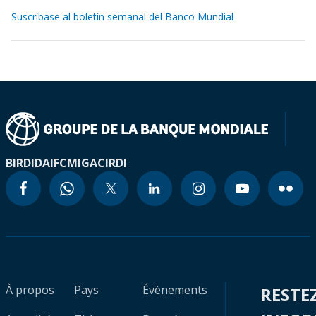
Suscríbase al boletín semanal del Banco Mundial
BIRD
IDA
IFC
MIGA
CIRDI
À propos
Pays
Évènements
RESTE