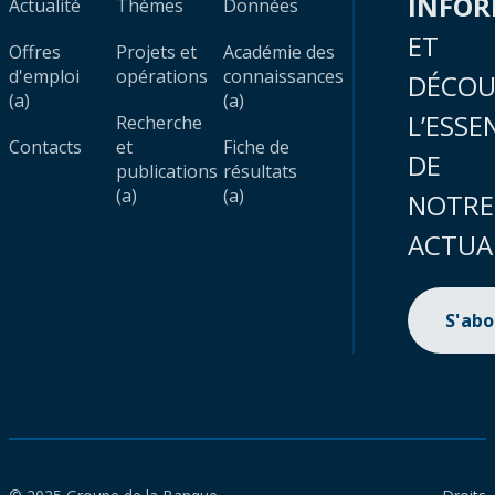
INFO
Actualité
Thèmes
Données
ET
Offres
Projets et
Académie des
d'emploi
opérations
connaissances
DÉCOU
(a)
(a)
L’ESSE
Recherche
Contacts
et
Fiche de
DE
publications
résultats
(a)
(a)
NOTRE
ACTUA
S'ab