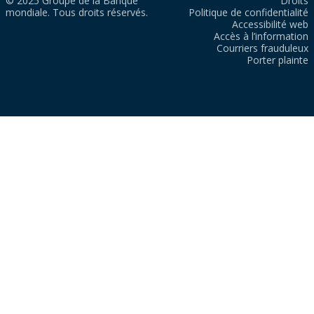
© 2025 Groupe de la Banque
Droits
mondiale. Tous droits réservés.
Politique de confidentialité
Accessibilité web
Accès à l’information
Courriers frauduleux
Porter plainte