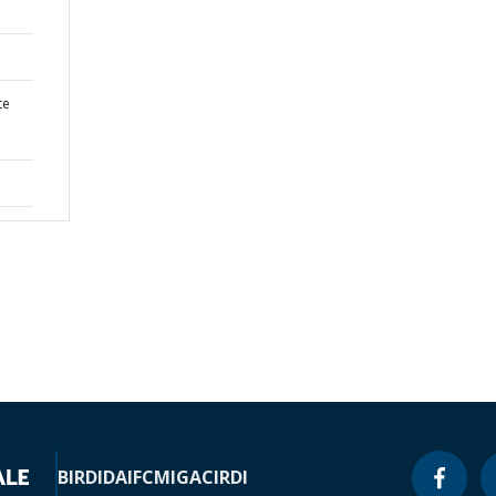
te
BIRD
IDA
IFC
MIGA
CIRDI