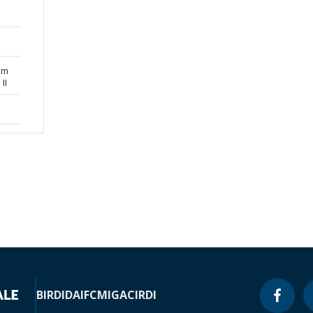
om
II
BIRD
IDA
IFC
MIGA
CIRDI