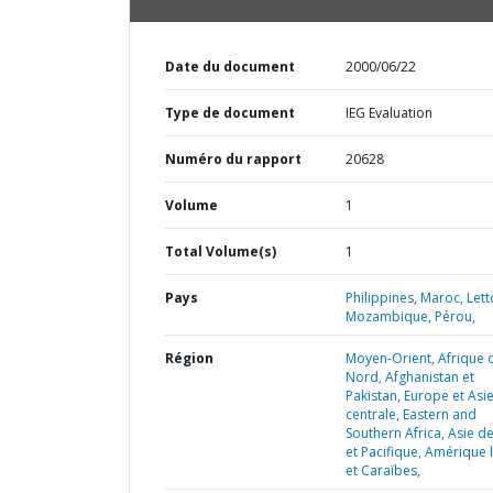
Date du document
2000/06/22
Type de document
IEG Evaluation
Numéro du rapport
20628
Volume
1
Total Volume(s)
1
Pays
Philippines,
Maroc,
Lett
Mozambique,
Pérou,
Région
Moyen-Orient, Afrique 
Nord, Afghanistan et
Pakistan,
Europe et Asi
centrale,
Eastern and
Southern Africa,
Asie de 
et Pacifique,
Amérique l
et Caraïbes,