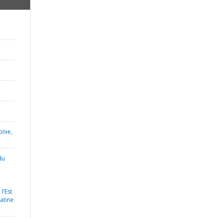
onie,
du
e
l’Est
atine