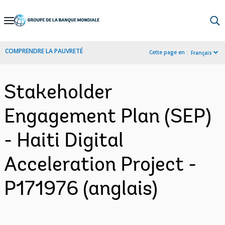
Skip
to
Main
COMPRENDRE LA PAUVRETÉ
Cette page en :
Français
Navigation
Stakeholder
Engagement Plan (SEP)
- Haiti Digital
Acceleration Project -
P171976 (anglais)