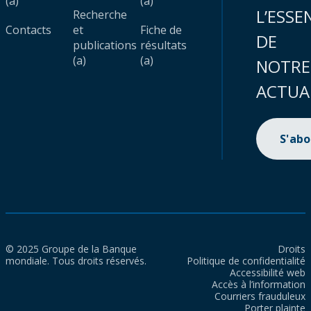
(a)
(a)
L’ESSE
Recherche
Contacts
et
Fiche de
DE
publications
résultats
(a)
(a)
NOTRE
ACTUA
S'ab
© 2025 Groupe de la Banque
Droits
mondiale. Tous droits réservés.
Politique de confidentialité
Accessibilité web
Accès à l’information
Courriers frauduleux
Porter plainte