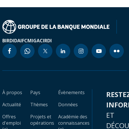
BIRD
IDA
IFC
MIGA
CIRDI
À propos
Pays
Évènements
RESTE
INFO
Actualité
Thèmes
Données
ET
Offres
Projets et
Académie des
d'emploi
opérations
connaissances
DÉCOU