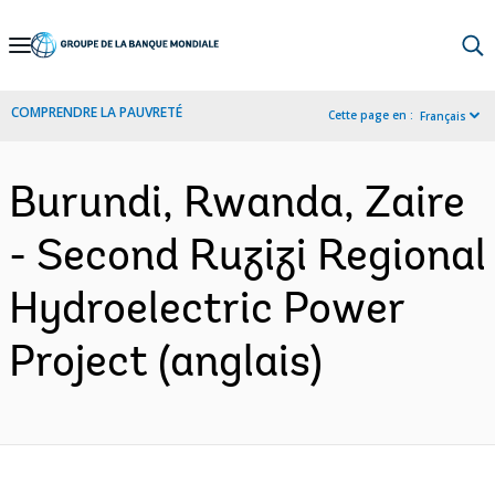
Skip
to
Main
COMPRENDRE LA PAUVRETÉ
Cette page en :
Français
Navigation
Burundi, Rwanda, Zaire
- Second Ruzizi Regional
Hydroelectric Power
Project (anglais)