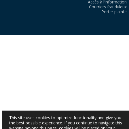
Accès à l’information
Courriers frauduleux
Porter plainte
This site uses cookies to optimize functionality and give you
the best possible experience. If you continue to navigate this
website beyond this page, cookies will be placed on your