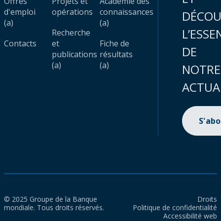
Offres
Projets et
Académie des
d'emploi
opérations
connaissances
DÉCOU
(a)
(a)
L’ESSE
Recherche
Contacts
et
Fiche de
DE
publications
résultats
(a)
(a)
NOTRE
ACTUA
S'ab
© 2025 Groupe de la Banque
Droits
mondiale. Tous droits réservés.
Politique de confidentialité
Accessibilité web