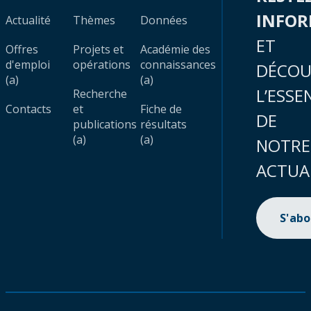
INFO
Actualité
Thèmes
Données
ET
Offres
Projets et
Académie des
d'emploi
opérations
connaissances
DÉCOU
(a)
(a)
L’ESSE
Recherche
Contacts
et
Fiche de
DE
publications
résultats
(a)
(a)
NOTRE
ACTUA
S'ab