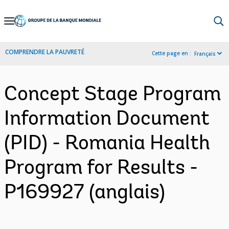
Skip
to
Main
COMPRENDRE LA PAUVRETÉ
Cette page en :
Français
Navigation
Concept Stage Program
Information Document
(PID) - Romania Health
Program for Results -
P169927 (anglais)