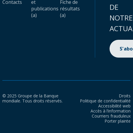
Contacts
et
Fiche de
DE
publications
résultats
(a)
(a)
NOTRE
ACTUA
S'ab
© 2025 Groupe de la Banque
Droits
mondiale. Tous droits réservés.
Politique de confidentialité
Accessibilité web
Accès à l’information
Courriers frauduleux
Porter plainte