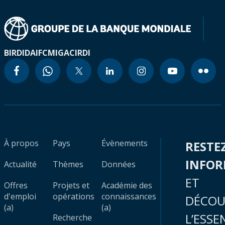
BIRD
IDA
IFC
MIGA
CIRDI
À propos
Pays
Évènements
RESTE
INFO
Actualité
Thèmes
Données
ET
Offres
Projets et
Académie des
d'emploi
opérations
connaissances
DÉCOU
(a)
(a)
L’ESSE
Recherche