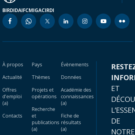
BIRD
IDA
IFC
MIGA
CIRDI
À propos
Pays
Évènements
RESTE
INFO
Actualité
Thèmes
Données
ET
Offres
Projets et
Académie des
d'emploi
opérations
connaissances
DÉCOU
(a)
(a)
L’ESSE
Recherche
Contacts
et
Fiche de
DE
publications
résultats
(a)
(a)
NOTRE