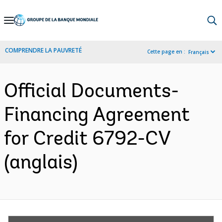
Skip
to
Main
COMPRENDRE LA PAUVRETÉ
Cette page en :
Français
Navigation
Official Documents-
Financing Agreement
for Credit 6792-CV
(anglais)