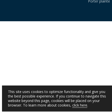
Porter plainte
This site uses cookies to optimize functionality and give you
the best possible experience. If you continue to navigate this
website beyond this page, cookies will be placed on your
browser. To learn more about cookies,
click here
.