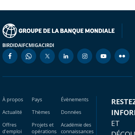
BIRD
IDA
IFC
MIGA
CIRDI
À propos
Pays
Évènements
RESTE
INFO
Actualité
Thèmes
Données
ET
Offres
Projets et
Académie des
d'emploi
opérations
connaissances
DÉCOU