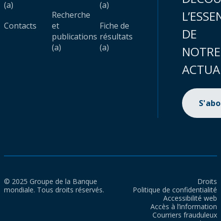
(a)
(a)
L’ESSE
Recherche
Contacts
et
Fiche de
DE
publications
résultats
(a)
(a)
NOTRE
ACTUA
S'ab
© 2025 Groupe de la Banque
Droits
mondiale. Tous droits réservés.
Politique de confidentialité
Accessibilité web
Accès à l’information
Courriers frauduleux