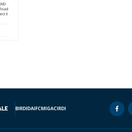
 AND
 Road
ct II
BIRD
IDA
IFC
MIGA
CIRDI