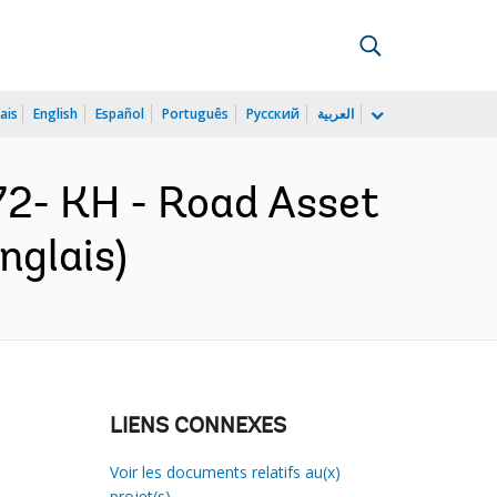
ais
English
Español
Português
Русский
العربية
2- KH - Road Asset
nglais)
LIENS CONNEXES
Voir les documents relatifs au(x)
projet(s)