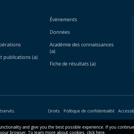
Évènements
Données
opérations
Académie des connaissances
(a)
 publications (a)
Fiche de résultats (a)
éservés.
Droits
Politique de confidentialité
Accessib
unctionality and give you the best possible experience. If you continu
n your browser. To learn more about cookies,
click here
.