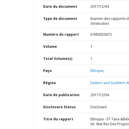
Date du document
2017/12/04
Type de document
Examen des rapports de
d’exécution
Numéro du rapport
ICRR0020673
Volume
1
Total Volume(s)
1
Pays
Éthiopie,
Région
Eastern and Southern Af
Date de publication
2017/12/04
Disclosure Status
Disclosed
Titre du rapport
Ethiopia - ET-Tana &Bel
Int. Wat Res Dev Project