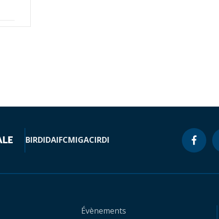
BIRD
IDA
IFC
MIGA
CIRDI
Évènements