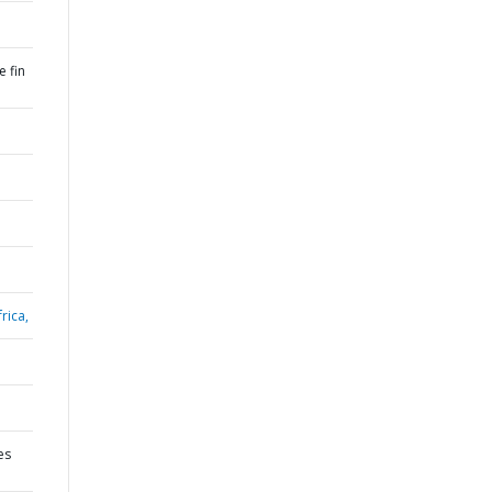
 fin
rica,
es