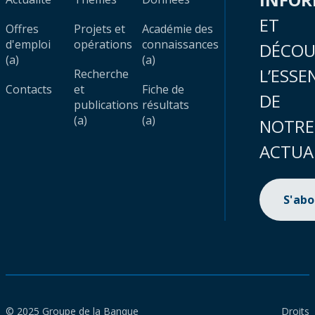
ET
Offres
Projets et
Académie des
d'emploi
opérations
connaissances
DÉCOU
(a)
(a)
L’ESSE
Recherche
Contacts
et
Fiche de
DE
publications
résultats
(a)
(a)
NOTRE
ACTUA
S'ab
© 2025 Groupe de la Banque
Droits