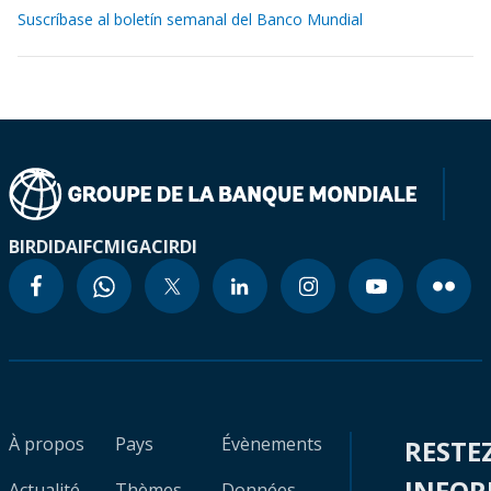
Suscríbase al boletín semanal del Banco Mundial
BIRD
IDA
IFC
MIGA
CIRDI
À propos
Pays
Évènements
RESTE
INFO
Actualité
Thèmes
Données