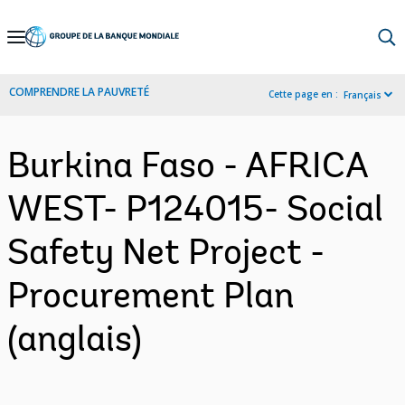
Skip
to
Main
COMPRENDRE LA PAUVRETÉ
Cette page en :
Français
Navigation
Burkina Faso - AFRICA
WEST- P124015- Social
Safety Net Project -
Procurement Plan
(anglais)