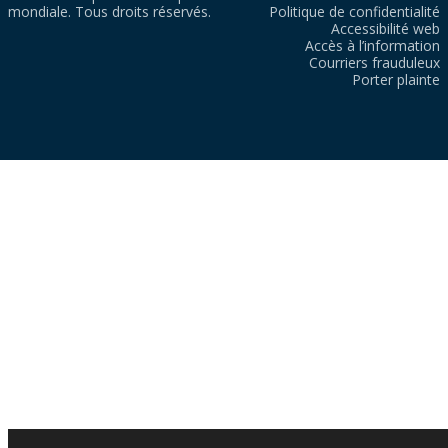
mondiale. Tous droits réservés.
Politique de confidentialité
Accessibilité web
Accès à l’information
Courriers frauduleux
Porter plainte