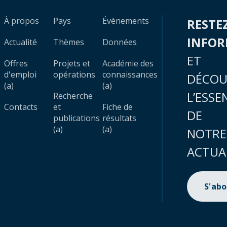
À propos
Pays
Évènements
RESTE
INFO
Actualité
Thèmes
Données
ET
Offres
Projets et
Académie des
d'emploi
opérations
connaissances
DÉCOU
(a)
(a)
L’ESSE
Recherche
Contacts
et
Fiche de
DE
publications
résultats
(a)
(a)
NOTRE
ACTUA
S'ab